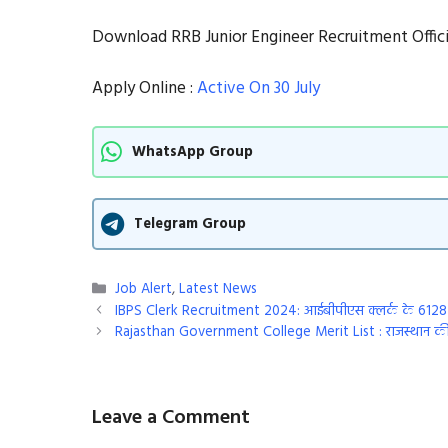
Download RRB Junior Engineer Recruitment Officia
Apply Online :
Active On 30 July
WhatsApp Group
Telegram Group
Categories
Job Alert
,
Latest News
IBPS Clerk Recruitment 2024: आईबीपीएस क्लर्क के 6128 प
Rajasthan Government College Merit List : राजस्थान की सरका
Leave a Comment